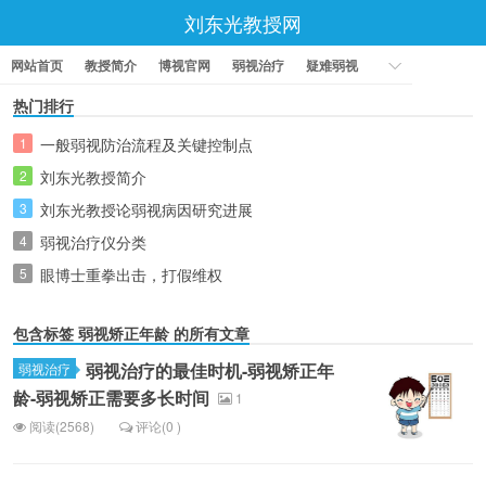
刘东光教授网
网站首页
教授简介
博视官网
弱视治疗
疑难弱视
热门排行
1
一般弱视防治流程及关键控制点
2
刘东光教授简介
3
刘东光教授论弱视病因研究进展
4
弱视治疗仪分类
5
眼博士重拳出击，打假维权
包含标签
弱视矫正年龄
的所有文章
弱视治疗的最佳时机-弱视矫正年
弱视治疗
龄-弱视矫正需要多长时间
1
阅读(2568)
评论(0 )