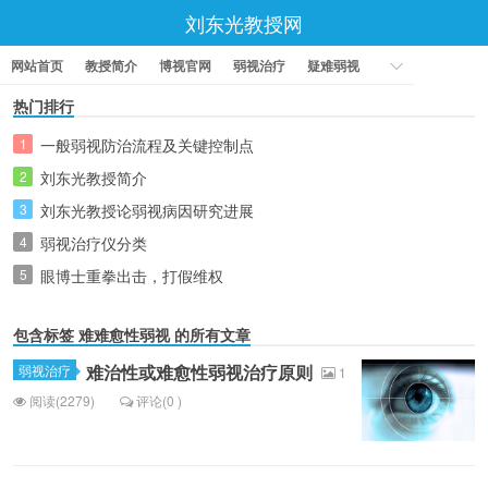
刘东光教授网
网站首页
教授简介
博视官网
弱视治疗
疑难弱视
热门排行
1
一般弱视防治流程及关键控制点
2
刘东光教授简介
3
刘东光教授论弱视病因研究进展
4
弱视治疗仪分类
5
眼博士重拳出击，打假维权
包含标签
难难愈性弱视
的所有文章
难治性或难愈性弱视治疗原则
弱视治疗
1
阅读(2279)
评论(0 )