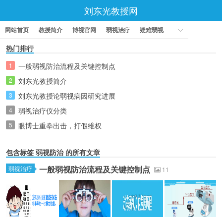
刘东光教授网
网站首页
教授简介
博视官网
弱视治疗
疑难弱视
热门排行
1
一般弱视防治流程及关键控制点
2
刘东光教授简介
3
刘东光教授论弱视病因研究进展
4
弱视治疗仪分类
5
眼博士重拳出击，打假维权
包含标签
弱视防治
的所有文章
一般弱视防治流程及关键控制点
弱视治疗
11